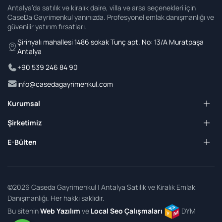
Antalya’da satılık ve kiralık daire, villa ve arsa seçenekleri için
CaseDa Gayrimenkul yanınızda. Profesyonel emlak danışmanlığı ve
güvenilir yatırım fırsatları.
Şirinyalı mahallesi 1486 sokak Tunç apt. No: 13/A Muratpaşa
Antalya
+90 539 246 84 90
info@casedagayrimenkul.com
Kurumsal
Şirketimiz
E-Bülten
©2026 Caseda Gayrimenkul | Antalya Satılık ve Kiralık Emlak
Danışmanlığı. Her hakkı saklıdır.
Bu sitenin
Web Yazılım
ve
Local Seo Çalışmaları
DYM