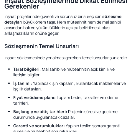
İnşaat Sözleşmelerinde Dikkat Edilmesi
Gerekenler
İnşaat projelerinde güvenli ve sorunsuz bir süreç için
sözleşme
detayları
büyük önem taşır. Hem müteahhit hem de mal sahibi
açısından hak ve yükümlülüklerin açıkça belirtilmesi, olası
anlaşmazlıkların önüne geçer.
Sözleşmenin Temel Unsurları
İnşaat sözleşmesinde yer alması gereken temel unsurlar şunlardır:
Taraf bilgileri:
Mal sahibi ve müteahhitin açık kimlik ve
iletişim bilgileri.
İş tanımı:
Yapılacak işin kapsamı, kullanılacak malzemeler ve
işçilik detayları.
Fiyat ve ödeme planı:
Toplam bedel, taksitler ve ödeme
tarihleri.
Başlangıç ve bitiş tarihleri:
Projenin süresi ve gecikme
durumunda uygulanacak cezalar.
Garanti ve sorumluluklar:
Yapının teslim sonrası garanti
süresi ve müteahhit sorumlulukları.