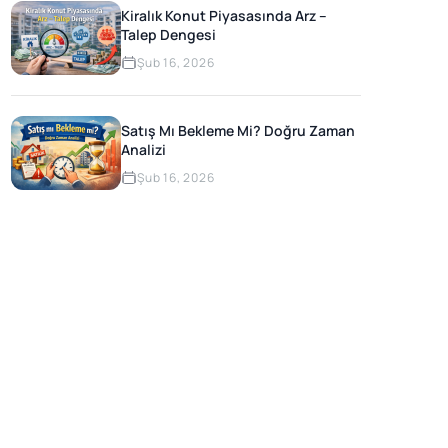
Kiralık Konut Piyasasında Arz –
Talep Dengesi
Şub 16, 2026
Satış Mı Bekleme Mi? Doğru Zaman
Analizi
Şub 16, 2026