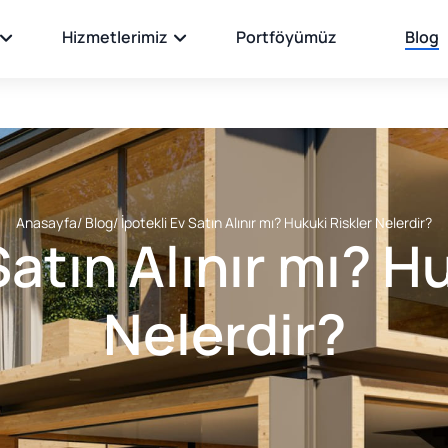
Hizmetlerimiz
Portföyümüz
Blog
Anasayfa
/ Blog
/ İpotekli Ev Satın Alınır mı? Hukuki Riskler Nelerdir?
Satın Alınır mı? H
Nelerdir?