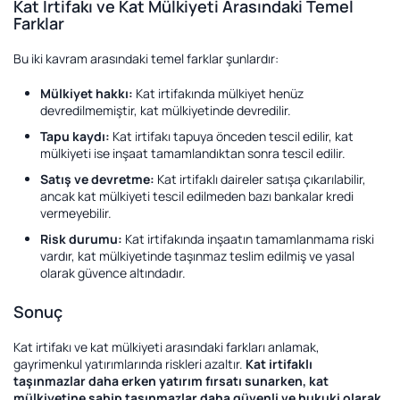
Kat İrtifakı ve Kat Mülkiyeti Arasındaki Temel
Farklar
Bu iki kavram arasındaki temel farklar şunlardır:
Mülkiyet hakkı:
Kat irtifakında mülkiyet henüz
devredilmemiştir, kat mülkiyetinde devredilir.
Tapu kaydı:
Kat irtifakı tapuya önceden tescil edilir, kat
mülkiyeti ise inşaat tamamlandıktan sonra tescil edilir.
Satış ve devretme:
Kat irtifaklı daireler satışa çıkarılabilir,
ancak kat mülkiyeti tescil edilmeden bazı bankalar kredi
vermeyebilir.
Risk durumu:
Kat irtifakında inşaatın tamamlanmama riski
vardır, kat mülkiyetinde taşınmaz teslim edilmiş ve yasal
olarak güvence altındadır.
Sonuç
Kat irtifakı ve kat mülkiyeti arasındaki farkları anlamak,
gayrimenkul yatırımlarında riskleri azaltır.
Kat irtifaklı
taşınmazlar daha erken yatırım fırsatı sunarken, kat
mülkiyetine sahip taşınmazlar daha güvenli ve hukuki olarak